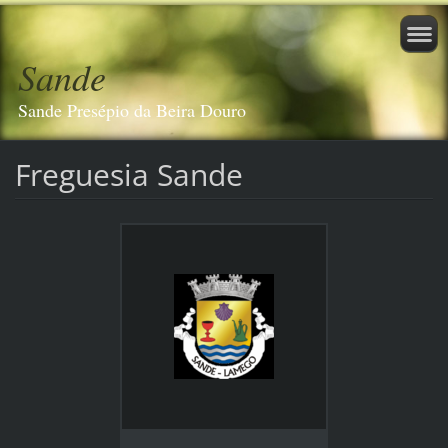
Sande
Sande Presépio da Beira Douro
Freguesia Sande