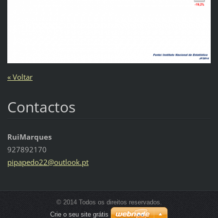
« Voltar
Contactos
RuiMarques
927892170
pipapedo
22@outlo
ok.pt
© 2014 Todos os direitos reservados.
Crie o seu site grátis