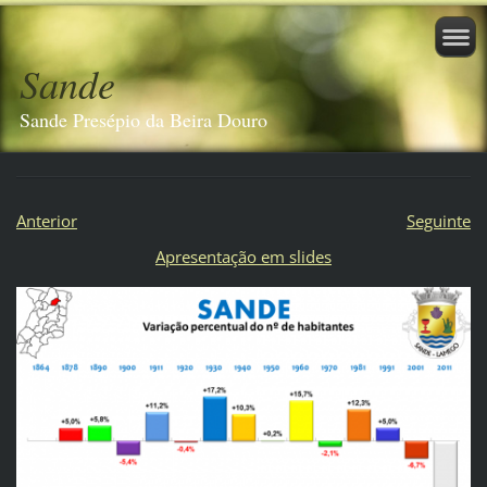
Sande
Sande Presépio da Beira Douro
Anterior
Seguinte
Apresentação em slides