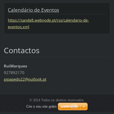
Calendário de Eventos
https://sande8.webnode.pt/rss/calendario-de-
eventos.xml
Contactos
RuiMarques
927892170
pipapedo
22@outlo
ok.pt
© 2014 Todos os direitos reservados.
Crie o seu site grátis